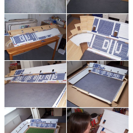
Tribünen
Ausstellungen
Bandenwerbung
Kontakt
Stadionmodellbau
Tribian
auf
Facebook