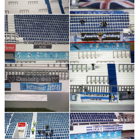
Tribünen
Ausstellungen
Bandenwerbung
Kontakt
Stadionmodellbau
Tribian
auf
Facebook